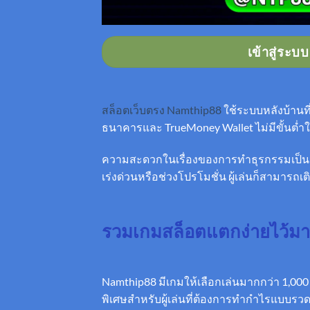
เข้าสู่ระบบ
สล็อตเว็บตรง Namthip88
ใช้ระบบหลังบ้านที่
ธนาคารและ TrueMoney Wallet ไม่มีขั้นต่ำ
ความสะดวกในเรื่องของการทำธุรกรรมเป็นสิ่ง
เร่งด่วนหรือช่วงโปรโมชั่น ผู้เล่นก็สามารถ
รวมเกมสล็อตแตกง่ายไว้มาก
Namthip88 มีเกมให้เลือกเล่นมากกว่า 1,000
พิเศษสำหรับผู้เล่นที่ต้องการทำกำไรแบบรวด