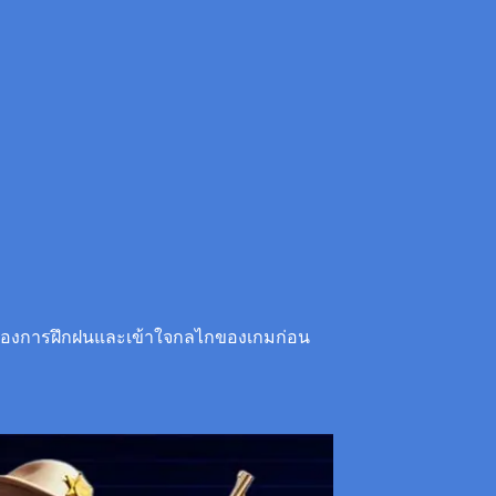
ที่ต้องการฝึกฝนและเข้าใจกลไกของเกมก่อน