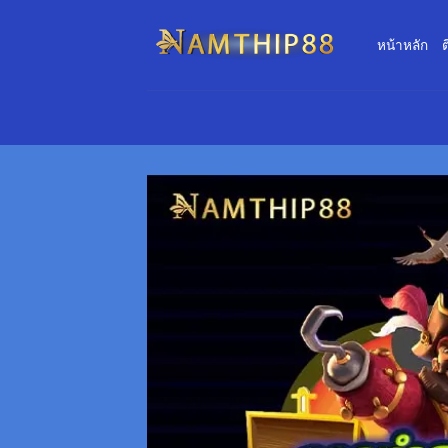
Skip
to
หน้าหลัก
content