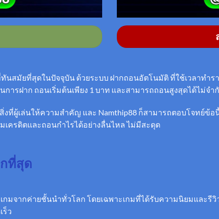
ทันสมัยที่สุดในปัจจุบัน ด้วยระบบ ฝากถอนอัตโนมัติ ที่ใช้เวลาทำราย
ในการฝาก ถอนเริ่มต้นเพียง 1 บาท และสามารถถอนสูงสุดได้ไม่จำกั
ที่ผู้เล่นให้ความสำคัญ และ Namthip88 ก็สามารถตอบโจทย์ข้อนี้
เติมเครดิตและถอนกำไรได้อย่างลื่นไหล ไม่มีสะดุด
ที่สุด
 เกมจากค่ายชั้นนำทั่วโลก โดยเฉพาะเกมที่ได้รับความนิยมและรีวิว
เร็ว