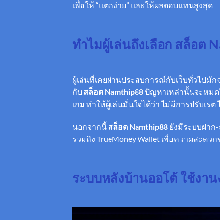
เพื่อให้ “แตกง่าย” และให้ผลตอบแทนสูงสุด
ทำไมผู้เล่นถึงเลือก สล็อต
ผู้เล่นที่เคยผ่านประสบการณ์กับเว็บทั่วไปมั
กับ
สล็อต Namthip88
ปัญหาเหล่านั้นจะหมดไ
เกม ทำให้ผู้เล่นมั่นใจได้ว่า ไม่มีการปรับเรต
นอกจากนี้
สล็อต Namthip88
ยังมีระบบฝาก-ถ
รวมถึง TrueMoney Wallet เพื่อความสะดวกของ
ระบบหลังบ้านออโต้ ใช้งานง