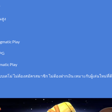
T
สูง
gmatic Play
 PG
matic Play
เดโม่ ไม่ต้องสมัครสมาชิก ไม่ต้องฝากเงิน เหมาะกับผู้เล่นใหม่